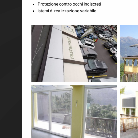
Protezione contro occhi indiscreti
Avvolgibili
istemi di realizzazione variabile
Tende solari
SunSystem
›
Protezione solare
›