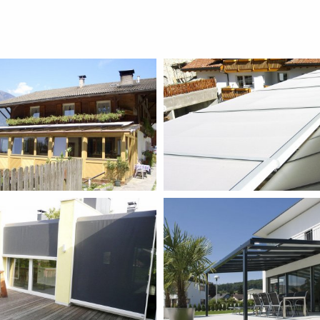
Para sole e vento
Tende alla veneziana
Para sole e vento