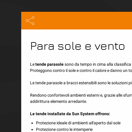
Para sole e vento
Protezione solare e 
Soluzioni tradizionali per la protezione solare nel settore p
Le
tende parasole
sono da tempo in cima alla classifica 
Proteggono contro il sole e contro il calore e danno un t
Le tende parasole a bracci estensibili sono le soluzioni p
Rendono confortevoli ambienti esterni e, grazie alle sfum
addirittura elemento arredante.
Le tende installate da Sun System offrono:
Protezione ideale di ambienti all'aperto dal sole
Protezione contro le intemperie