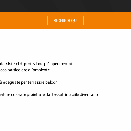
RICHIEDI QUI
dalle intemperie
ubblico e privato.
dei sistemi di protezione più sperimentati.
occo particolare all'ambiente.
iù adeguate per terrazzi e balconi.
ature colorate proiettate dai tessuti in acrile diventano