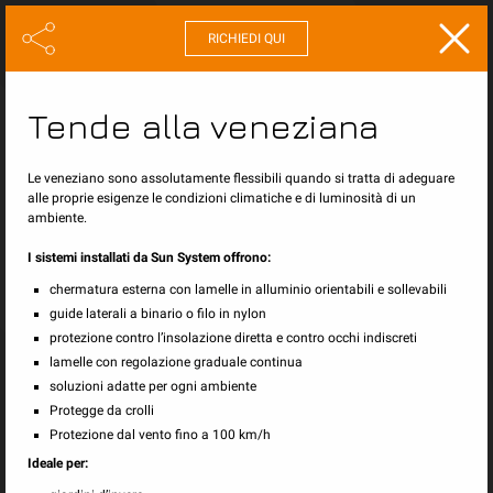
RICHIEDI QUI
Protezione solare e dalle
Tende alla veneziana
intemperie
Le veneziano sono assolutamente flessibili quando si tratta di adeguare
Soluzioni tradizionali per la protezione solare nel settore pubblico e privato.
alle proprie esigenze le condizioni climatiche e di luminosità di un
ambiente.
I sistemi installati da Sun System offrono:
chermatura esterna con lamelle in alluminio orientabili e sollevabili
guide laterali a binario o filo in nylon
protezione contro l’insolazione diretta e contro occhi indiscreti
lamelle con regolazione graduale continua
soluzioni adatte per ogni ambiente
Protegge da crolli
Protezione dal vento fino a 100 km/h
Ideale per: