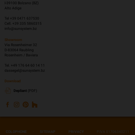
I-39100 Bolzano (BZ)
Alto Adige
Tel +39 0471 637530
Cell. +39 335 5860315
info@sunsystem.bz
Showroom
Via Rosenheimer 32
D-83064 Raubling
Rosenheim / Baviera
Tel. +49 176 64 60 14 11
dassegel@sunsystem.bz
Download
Depliant
(PDF)
COLOPHONE
·
SITEMAP
·
PRIVACY
·
P.IVA 01706340211