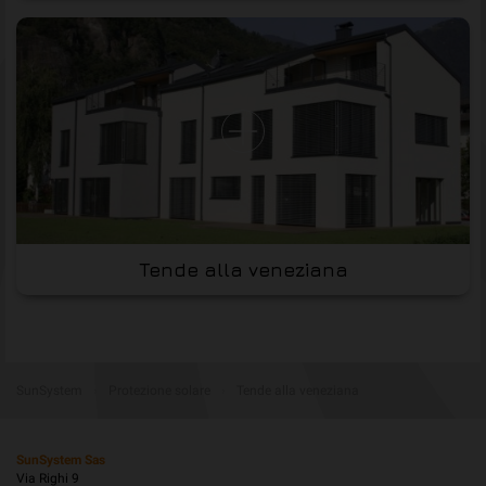
Tende alla veneziana
SunSystem
›
Protezione solare
›
Tende alla veneziana
SunSystem Sas
Via Righi 9