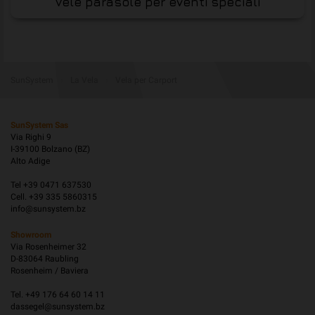
Vele parasole per eventi speciali
SunSystem
›
La Vela
›
Vela per Carport
SunSystem Sas
Via Righi 9
I-39100 Bolzano (BZ)
Alto Adige
Tel +39 0471 637530
Cell. +39 335 5860315
info@sunsystem.bz
Showroom
Via Rosenheimer 32
D-83064 Raubling
Rosenheim / Baviera
Tel. +49 176 64 60 14 11
dassegel@sunsystem.bz