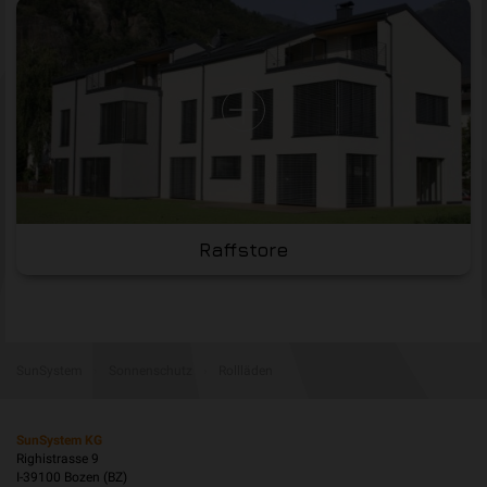
Raffstore
SunSystem
›
Sonnenschutz
›
Rollläden
SunSystem KG
Righistrasse 9
I-39100 Bozen (BZ)