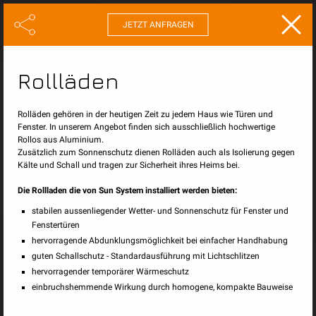
JETZT ANFRAGEN
Sonnen- & Wetterschutz
Rollläden
Traditionelle Lösungen für den Sonnenschutz im Öffentlichen und Privaten
Bereich.
Rolläden gehören in der heutigen Zeit zu jedem Haus wie Türen und
Fenster. In unserem Angebot finden sich ausschließlich hochwertige
Rollos aus Aluminium.
Zusätzlich zum Sonnenschutz dienen Rolläden auch als Isolierung gegen
Kälte und Schall und tragen zur Sicherheit ihres Heims bei.
Die Rollladen die von Sun System installiert werden bieten:
stabilen aussenliegender Wetter- und Sonnenschutz für Fenster und
Fenstertüren
hervorragende Abdunklungsmöglichkeit bei einfacher Handhabung
guten Schallschutz - Standardausführung mit Lichtschlitzen
hervorragender temporärer Wärmeschutz
einbruchshemmende Wirkung durch homogene, kompakte Bauweise