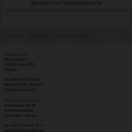
Struktur für Sonnenschutz
SunSystem
›
Schlosserei
›
Stahl für unsere Segel
SunSystem KG
Righistrasse 9
I-39100 Bozen (BZ)
Südtirol
Tel. +39 0471 637530
Mobil +39 335 5860315
info@sunsystem.bz
Showroom im werkhaus
Rosenheimer Str. 32
D-83064 Raubling
Rosenheim / Bayern
Tel. +49 176 64 60 14 11
dassegel@sunsystem.bz