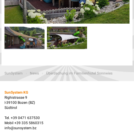
SunSystem
›
News
›
Überdachung im Familienhotel Sonnwies
SunSystem KG
Righistrasse 9
I-39100 Bozen (BZ)
Südtirol
Tel. +39 0471 637530
Mobil +39 335 5860315
info@sunsystem.bz